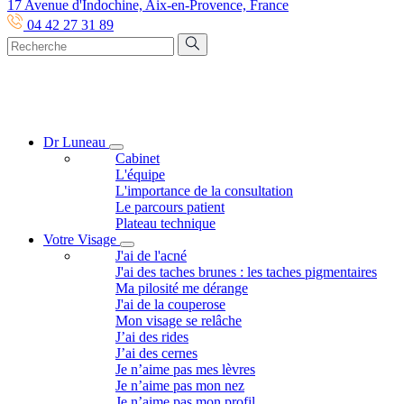
17 Avenue d'Indochine, Aix-en-Provence, France
04 42 27 31 89
Dr Luneau
Cabinet
L'équipe
L'importance de la consultation
Le parcours patient
Plateau technique
Votre Visage
J'ai de l'acné
J'ai des taches brunes : les taches pigmentaires
Ma pilosité me dérange
J'ai de la couperose
Mon visage se relâche
J’ai des rides
J’ai des cernes
Je n’aime pas mes lèvres
Je n’aime pas mon nez
Je n’aime pas mon profil