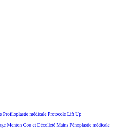
rs
Profiloplastie médicale
Protocole Lift Up
sage
Menton
Cou et Décolleté
Mains
Pénoplastie médicale