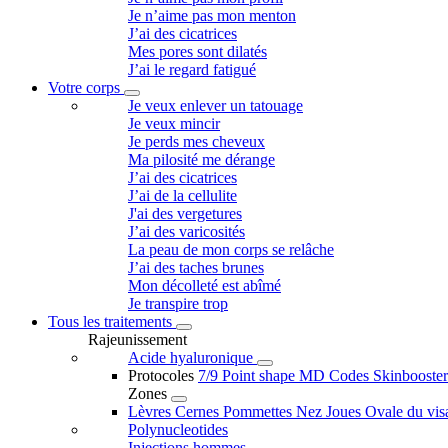
Je n’aime pas mon menton
J’ai des cicatrices
Mes pores sont dilatés
J’ai le regard fatigué
Votre corps
Je veux enlever un tatouage
Je veux mincir
Je perds mes cheveux
Ma pilosité me dérange
J’ai des cicatrices
J’ai de la cellulite
J'ai des vergetures
J’ai des varicosités
La peau de mon corps se relâche
J’ai des taches brunes
Mon décolleté est abîmé
Je transpire trop
Tous les traitements
Rajeunissement
Acide hyaluronique
Protocoles
7/9 Point shape
MD Codes
Skinbooste
Zones
Lèvres
Cernes
Pommettes
Nez
Joues
Ovale du vi
Polynucleotides
Injections hommes