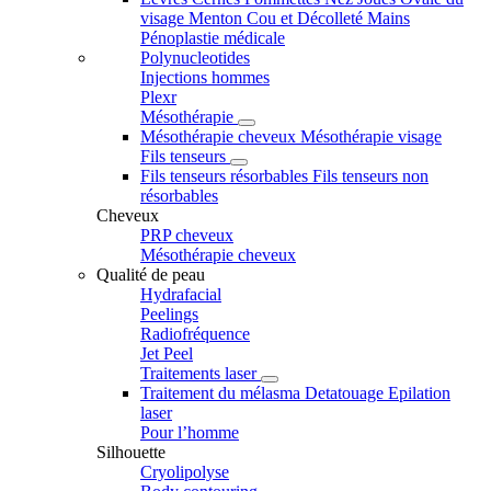
visage
Menton
Cou et Décolleté
Mains
Pénoplastie médicale
Polynucleotides
Injections hommes
Plexr
Mésothérapie
Mésothérapie cheveux
Mésothérapie visage
Fils tenseurs
Fils tenseurs résorbables
Fils tenseurs non
résorbables
Cheveux
PRP cheveux
Mésothérapie cheveux
Qualité de peau
Hydrafacial
Peelings
Radiofréquence
Jet Peel
Traitements laser
Traitement du mélasma
Detatouage
Epilation
laser
Pour l’homme
Silhouette
Cryolipolyse