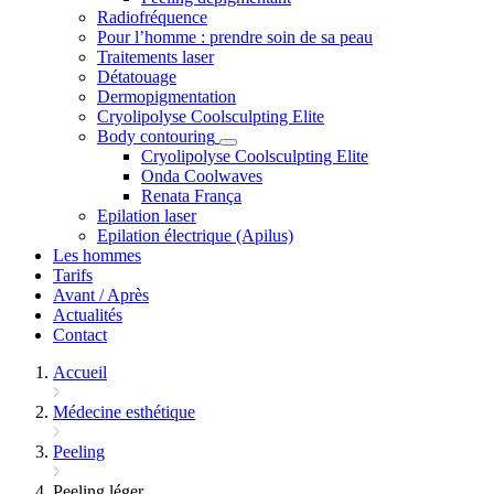
Radiofréquence
Pour l’homme : prendre soin de sa peau
Traitements laser
Détatouage
Dermopigmentation
Cryolipolyse Coolsculpting Elite
Body contouring
Cryolipolyse Coolsculpting Elite
Onda Coolwaves
Renata França
Epilation laser
Epilation électrique (Apilus)
Les hommes
Tarifs
Avant / Après
Actualités
Contact
Accueil
Médecine esthétique
Peeling
Peeling léger