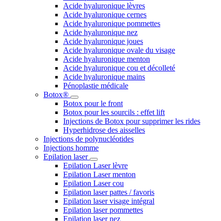
Acide hyaluronique lèvres
Acide hyaluronique cernes
Acide hyaluronique pommettes
Acide hyaluronique nez
Acide hyaluronique joues
Acide hyaluronique ovale du visage
Acide hyaluronique menton
Acide hyaluronique cou et décolleté
Acide hyaluronique mains
Pénoplastie médicale
Botox®
Botox pour le front
Botox pour les sourcils : effet lift
Injections de Botox pour supprimer les rides
Hyperhidrose des aisselles
Injections de polynucléotides
Injections homme
Epilation laser
Epilation Laser lèvre
Epilation Laser menton
Epilation Laser cou
Epilation laser pattes / favoris
Epilation laser visage intégral
Epilation laser pommettes
Epilation laser nez