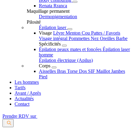
Body contouring
Renata Rrança
Maquillage permanent
Dermopigmentation
Pilosité
Épilation laser
Visage
Lèvre
Menton
Cou
Pattes / Favoris
Visage intégral
Pommettes
Nez
Oreilles
Barbe
Spécificités
Épilation peaux mates et foncées
Épilation laser
homme
Épilation électrique (Apilus)
Corps
Aisselles
Bras
Torse
Dos
SIF
Maillot
Jambes
Pied
Les hommes
Tarifs
Avant / Après
Actualités
Contact
Prendre RDV sur