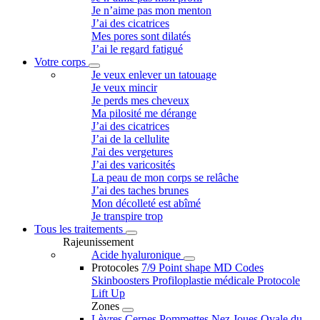
Je n’aime pas mon menton
J’ai des cicatrices
Mes pores sont dilatés
J’ai le regard fatigué
Votre corps
Je veux enlever un tatouage
Je veux mincir
Je perds mes cheveux
Ma pilosité me dérange
J’ai des cicatrices
J’ai de la cellulite
J'ai des vergetures
J’ai des varicosités
La peau de mon corps se relâche
J’ai des taches brunes
Mon décolleté est abîmé
Je transpire trop
Tous les traitements
Rajeunissement
Acide hyaluronique
Protocoles
7/9 Point shape
MD Codes
Skinboosters
Profiloplastie médicale
Protocole
Lift Up
Zones
Lèvres
Cernes
Pommettes
Nez
Joues
Ovale du