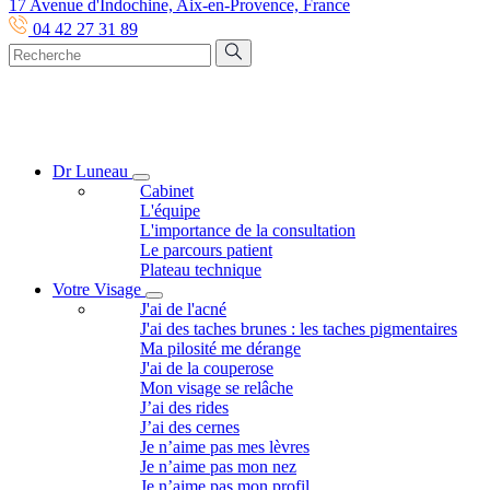
17 Avenue d'Indochine, Aix-en-Provence, France
04 42 27 31 89
Dr Luneau
Cabinet
L'équipe
L'importance de la consultation
Le parcours patient
Plateau technique
Votre Visage
J'ai de l'acné
J'ai des taches brunes : les taches pigmentaires
Ma pilosité me dérange
J'ai de la couperose
Mon visage se relâche
J’ai des rides
J’ai des cernes
Je n’aime pas mes lèvres
Je n’aime pas mon nez
Je n’aime pas mon profil