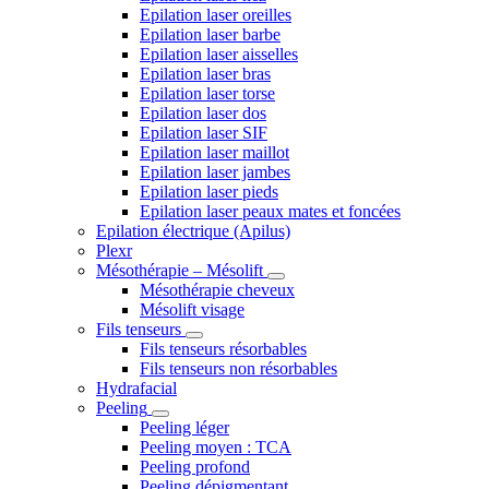
Epilation laser oreilles
Epilation laser barbe
Epilation laser aisselles
Epilation laser bras
Epilation laser torse
Epilation laser dos
Epilation laser SIF
Epilation laser maillot
Epilation laser jambes
Epilation laser pieds
Epilation laser peaux mates et foncées
Epilation électrique (Apilus)
Plexr
Mésothérapie – Mésolift
Mésothérapie cheveux
Mésolift visage
Fils tenseurs
Fils tenseurs résorbables
Fils tenseurs non résorbables
Hydrafacial
Peeling
Peeling léger
Peeling moyen : TCA
Peeling profond
Peeling dépigmentant