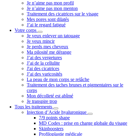
Je n’aime pas mon profil
Je n’aime pas mon menton
Traitement des cicatrices sur le visage
Mes pores sont dilatés
J’ai le regard fatigué
Votre corps
Je veux enlever un tatouage
Je veux mincir
Je perds mes cheveux
Ma pilosité me dérange
J’ai des vergetures
J’ai de la cellulite
J'ai des cicatrices
J’ai des varicosités
La peau de mon corps se relâche
Traitement des taches brunes et pigmentaires sur le
corps
Mon décolleté est abîmé
Je transpire trop
Tous les traitements
Injection d’Acide hyaluronique
7/9 points shape
MD Codes : prise en charge globale du visage
Skinboosters
Profiloplastie médicale