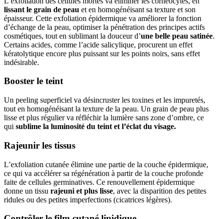
L’exfoliation des cellules mortes va éliminer les cornéocytes, en
lissant le grain de peau
et en homogénéisant sa texture et son
épaisseur. Cette exfoliation épidermique va améliorer la fonction
d’échange de la peau, optimiser la pénétration des principes actifs
cosmétiques, tout en sublimant la douceur d’
une belle peau satinée
.
Certains acides, comme l’acide salicylique, procurent un effet
kératolytique encore plus puissant sur les points noirs, sans effet
indésirable.
Booster le teint
Un peeling superficiel va désincruster les toxines et les impuretés,
tout en homogénéisant la texture de la peau. Un grain de peau plus
lisse et plus régulier va réfléchir la lumière sans zone d’ombre, ce
qui
sublime la luminosité du teint et l’éclat du visage.
Rajeunir les tissus
L’exfoliation cutanée élimine une partie de la couche épidermique,
ce qui va accélérer sa régénération à partir de la couche profonde
faite de cellules germinatives. Ce renouvellement épidermique
donne un tissu
rajeuni et plus lisse
, avec la disparition des petites
ridules ou des petites imperfections (cicatrices légères).
Contrôler le film cutané lipidique