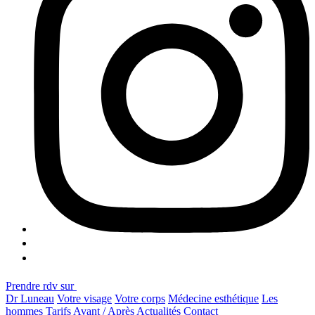
Prendre rdv sur
Dr Luneau
Votre visage
Votre corps
Médecine esthétique
Les
hommes
Tarifs
Avant / Après
Actualités
Contact