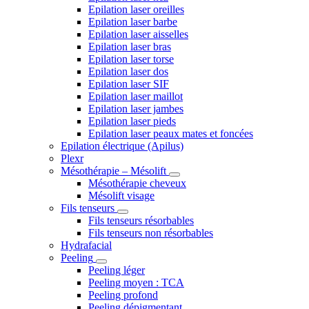
Epilation laser oreilles
Epilation laser barbe
Epilation laser aisselles
Epilation laser bras
Epilation laser torse
Epilation laser dos
Epilation laser SIF
Epilation laser maillot
Epilation laser jambes
Epilation laser pieds
Epilation laser peaux mates et foncées
Epilation électrique (Apilus)
Plexr
Mésothérapie – Mésolift
Mésothérapie cheveux
Mésolift visage
Fils tenseurs
Fils tenseurs résorbables
Fils tenseurs non résorbables
Hydrafacial
Peeling
Peeling léger
Peeling moyen : TCA
Peeling profond
Peeling dépigmentant