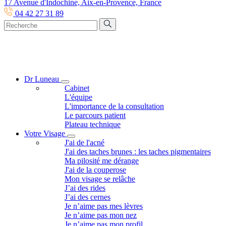
17 Avenue d'Indochine, Aix-en-Provence, France
04 42 27 31 89
Dr Luneau
Cabinet
L'équipe
L'importance de la consultation
Le parcours patient
Plateau technique
Votre Visage
J'ai de l'acné
J'ai des taches brunes : les taches pigmentaires
Ma pilosité me dérange
J'ai de la couperose
Mon visage se relâche
J’ai des rides
J’ai des cernes
Je n’aime pas mes lèvres
Je n’aime pas mon nez
Je n’aime pas mon profil