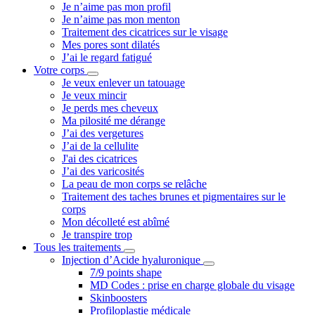
Je n’aime pas mon profil
Je n’aime pas mon menton
Traitement des cicatrices sur le visage
Mes pores sont dilatés
J’ai le regard fatigué
Votre corps
Je veux enlever un tatouage
Je veux mincir
Je perds mes cheveux
Ma pilosité me dérange
J’ai des vergetures
J’ai de la cellulite
J'ai des cicatrices
J’ai des varicosités
La peau de mon corps se relâche
Traitement des taches brunes et pigmentaires sur le
corps
Mon décolleté est abîmé
Je transpire trop
Tous les traitements
Injection d’Acide hyaluronique
7/9 points shape
MD Codes : prise en charge globale du visage
Skinboosters
Profiloplastie médicale