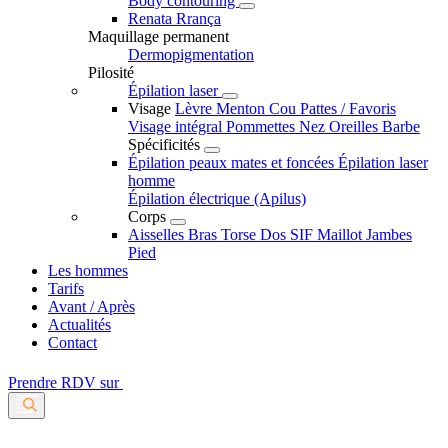
Body contouring
Renata Rrança
Maquillage permanent
Dermopigmentation
Pilosité
Épilation laser
Visage
Lèvre
Menton
Cou
Pattes / Favoris
Visage intégral
Pommettes
Nez
Oreilles
Barbe
Spécificités
Épilation peaux mates et foncées
Épilation laser
homme
Épilation électrique (Apilus)
Corps
Aisselles
Bras
Torse
Dos
SIF
Maillot
Jambes
Pied
Les hommes
Tarifs
Avant / Après
Actualités
Contact
Prendre RDV sur