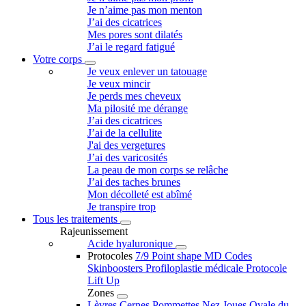
Je n’aime pas mon menton
J’ai des cicatrices
Mes pores sont dilatés
J’ai le regard fatigué
Votre corps
Je veux enlever un tatouage
Je veux mincir
Je perds mes cheveux
Ma pilosité me dérange
J’ai des cicatrices
J’ai de la cellulite
J'ai des vergetures
J’ai des varicosités
La peau de mon corps se relâche
J’ai des taches brunes
Mon décolleté est abîmé
Je transpire trop
Tous les traitements
Rajeunissement
Acide hyaluronique
Protocoles
7/9 Point shape
MD Codes
Skinboosters
Profiloplastie médicale
Protocole
Lift Up
Zones
Lèvres
Cernes
Pommettes
Nez
Joues
Ovale du