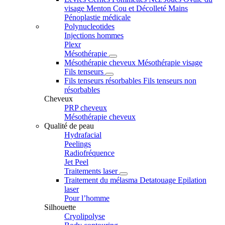
visage
Menton
Cou et Décolleté
Mains
Pénoplastie médicale
Polynucleotides
Injections hommes
Plexr
Mésothérapie
Mésothérapie cheveux
Mésothérapie visage
Fils tenseurs
Fils tenseurs résorbables
Fils tenseurs non
résorbables
Cheveux
PRP cheveux
Mésothérapie cheveux
Qualité de peau
Hydrafacial
Peelings
Radiofréquence
Jet Peel
Traitements laser
Traitement du mélasma
Detatouage
Epilation
laser
Pour l’homme
Silhouette
Cryolipolyse