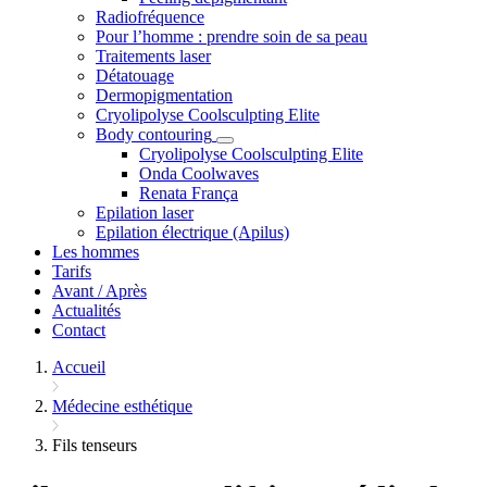
Radiofréquence
Pour l’homme : prendre soin de sa peau
Traitements laser
Détatouage
Dermopigmentation
Cryolipolyse Coolsculpting Elite
Body contouring
Cryolipolyse Coolsculpting Elite
Onda Coolwaves
Renata França
Epilation laser
Epilation électrique (Apilus)
Les hommes
Tarifs
Avant / Après
Actualités
Contact
Accueil
Médecine esthétique
Fils tenseurs