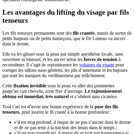
Les avantages du lifting du visage par fils
tenseurs
Les fils tenseurs permanents sont des
fils crantés
, munis de sortes de
petits harpons ou de petits hameçons, que le Dr Luneau va ancrer
dans le derme.
Elle va les glisser sous la peau par simple anesthésie locale, sans
ouverture ni bistouri, et les ancrer selon les
forces de tension
à
reconstituer. Il s’agit de repositionner les
volumes du visage
pour
corriger les sillons naso-géniens, les plis d’amertume et les bajoues
qui sont les marques du vieillissement par relâchement.
Cette
fixation invisible
sous la peau va aller des pommettes
jusqu’au cuir chevelu, zone fixe d’ancrage.
Le rajeunissement
obtenu est immédiat, très naturel
et s’obtient sans cicatrice.
Tout l’art est d’avoir une bonne expérience de la
pose des fils
tenseurs
, pour insérer le fil cranté à la bonne profondeur :
s’il est trop profond, il risque de ne pas s’ancrer dans le derme
et de ne pas tenir à la traction des tissus dans le temps ;
s’il est trop superficiel, il risque de se voir par transparence si