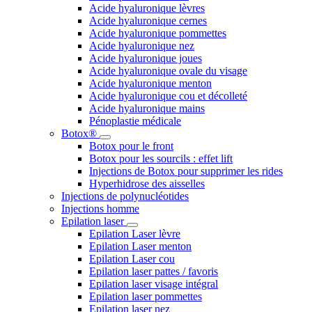
Acide hyaluronique lèvres
Acide hyaluronique cernes
Acide hyaluronique pommettes
Acide hyaluronique nez
Acide hyaluronique joues
Acide hyaluronique ovale du visage
Acide hyaluronique menton
Acide hyaluronique cou et décolleté
Acide hyaluronique mains
Pénoplastie médicale
Botox®
Botox pour le front
Botox pour les sourcils : effet lift
Injections de Botox pour supprimer les rides
Hyperhidrose des aisselles
Injections de polynucléotides
Injections homme
Epilation laser
Epilation Laser lèvre
Epilation Laser menton
Epilation Laser cou
Epilation laser pattes / favoris
Epilation laser visage intégral
Epilation laser pommettes
Epilation laser nez