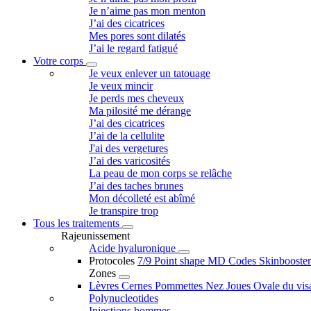
Je n’aime pas mon menton
J’ai des cicatrices
Mes pores sont dilatés
J’ai le regard fatigué
Votre corps
Je veux enlever un tatouage
Je veux mincir
Je perds mes cheveux
Ma pilosité me dérange
J’ai des cicatrices
J’ai de la cellulite
J'ai des vergetures
J’ai des varicosités
La peau de mon corps se relâche
J’ai des taches brunes
Mon décolleté est abîmé
Je transpire trop
Tous les traitements
Rajeunissement
Acide hyaluronique
Protocoles
7/9 Point shape
MD Codes
Skinbooste
Zones
Lèvres
Cernes
Pommettes
Nez
Joues
Ovale du vi
Polynucleotides
Injections hommes