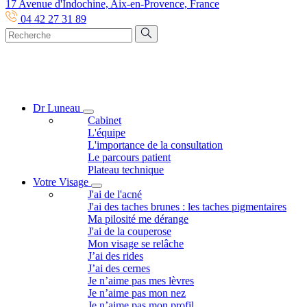
17 Avenue d'Indochine, Aix-en-Provence, France
04 42 27 31 89
Dr Luneau
Cabinet
L'équipe
L'importance de la consultation
Le parcours patient
Plateau technique
Votre Visage
J'ai de l'acné
J'ai des taches brunes : les taches pigmentaires
Ma pilosité me dérange
J'ai de la couperose
Mon visage se relâche
J’ai des rides
J’ai des cernes
Je n’aime pas mes lèvres
Je n’aime pas mon nez
Je n’aime pas mon profil