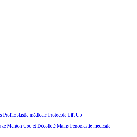
rs
Profiloplastie médicale
Protocole Lift Up
sage
Menton
Cou et Décolleté
Mains
Pénoplastie médicale