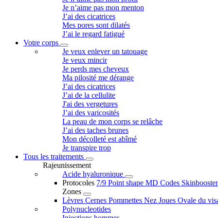
Je n’aime pas mon menton
J’ai des cicatrices
Mes pores sont dilatés
J’ai le regard fatigué
Votre corps
Je veux enlever un tatouage
Je veux mincir
Je perds mes cheveux
Ma pilosité me dérange
J’ai des cicatrices
J’ai de la cellulite
J'ai des vergetures
J’ai des varicosités
La peau de mon corps se relâche
J’ai des taches brunes
Mon décolleté est abîmé
Je transpire trop
Tous les traitements
Rajeunissement
Acide hyaluronique
Protocoles
7/9 Point shape
MD Codes
Skinbooste
Zones
Lèvres
Cernes
Pommettes
Nez
Joues
Ovale du vi
Polynucleotides
Injections hommes