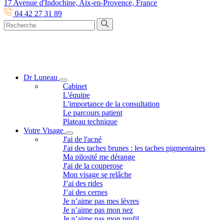
17 Avenue d'Indochine, Aix-en-Provence, France
04 42 27 31 89
Dr Luneau
Cabinet
L'équipe
L'importance de la consultation
Le parcours patient
Plateau technique
Votre Visage
J'ai de l'acné
J'ai des taches brunes : les taches pigmentaires
Ma pilosité me dérange
J'ai de la couperose
Mon visage se relâche
J’ai des rides
J’ai des cernes
Je n’aime pas mes lèvres
Je n’aime pas mon nez
Je n’aime pas mon profil