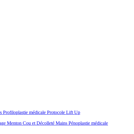
rs
Profiloplastie médicale
Protocole Lift Up
sage
Menton
Cou et Décolleté
Mains
Pénoplastie médicale