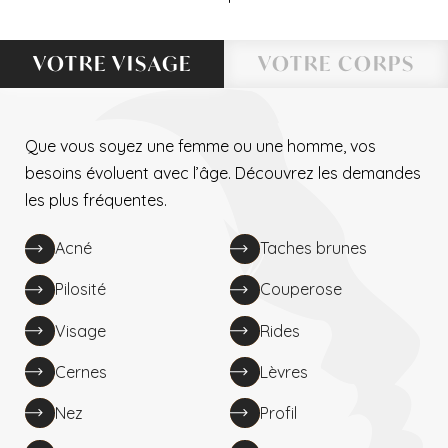
VOTRE VISAGE
VOTRE CORPS
Que vous soyez une femme ou une homme, vos
besoins évoluent avec l’âge. Découvrez les demandes
les plus fréquentes.
Acné
Taches brunes
Pilosité
Couperose
Visage
Rides
Cernes
Lèvres
Nez
Profil