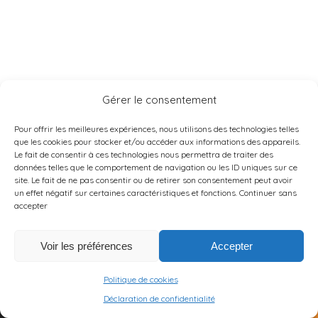
l’âge de 16 ans j’utilise que le rasoir et que j’ai
actuellement 28 ans? Je vous remercie d’avance pour
votre retour, bonne journée.
Dr Luneau
Gérer le consentement
Publié le 10 décembre
2024
Pour offrir les meilleures expériences, nous utilisons des technologies telles
que les cookies pour stocker et/ou accéder aux informations des appareils.
Bonjour, l’épilation par
Le fait de consentir à ces technologies nous permettra de traiter des
laser est la plus
données telles que le comportement de navigation ou les ID uniques sur ce
indiquée et la moins
site. Le fait de ne pas consentir ou de retirer son consentement peut avoir
douloureuse pour le
un effet négatif sur certaines caractéristiques et fonctions.
Continuer sans
maillot si vos poils sont
accepter
foncés et elle n’entraine
pas de démangeaisons
ou d’inflammation des
Voir les préférences
Accepter
poils. L’épilation
électrique est indiquée
pour les duvets, les
Politique de cookies
poils blonds, blancs ou
Déclaration de confidentialité
roux et la pilosité