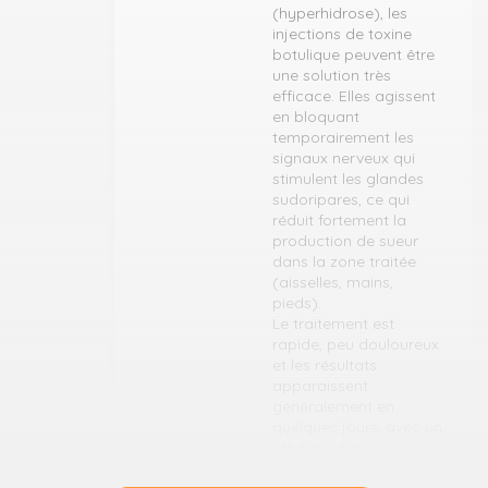
(hyperhidrose), les
injections de toxine
botulique peuvent être
une solution très
efficace. Elles agissent
en bloquant
temporairement les
signaux nerveux qui
stimulent les glandes
sudoripares, ce qui
réduit fortement la
production de sueur
dans la zone traitée
(aisselles, mains,
pieds).
Le traitement est
rapide, peu douloureux
et les résultats
apparaissent
généralement en
quelques jours, avec un
effet qui dure en
moyenne 4 à 6 mois. Il