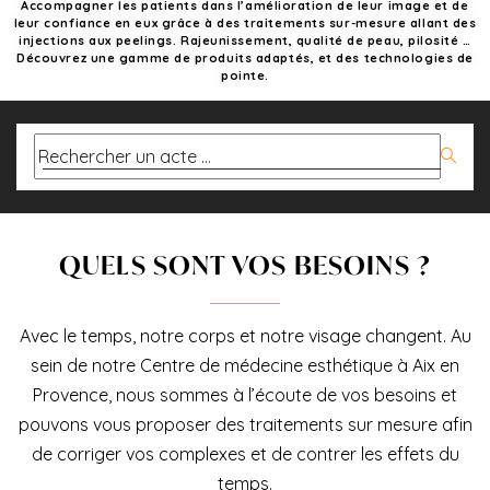
Accompagner les patients dans l’amélioration de leur image et de
u
leur confiance en eux grâce à des traitements sur-mesure allant des
injections aux peelings. Rajeunissement, qualité de peau, pilosité …
c
Découvrez une gamme de produits adaptés, et des technologies de
pointe.
o
n
t
e
n
u
QUELS SONT VOS BESOINS ?
Avec le temps, notre corps et notre visage changent. Au
sein de notre Centre de médecine esthétique à Aix en
Provence, nous sommes à l’écoute de vos besoins et
pouvons vous proposer des traitements sur mesure afin
de corriger vos complexes et de contrer les effets du
temps.