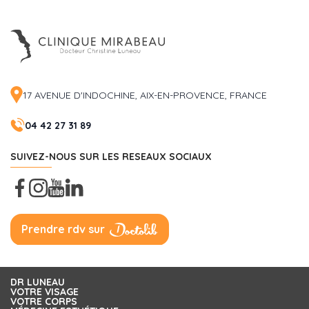
Dr Luneau
Publié le 26 janvier
2026
Merci infiniment pour ce
message qui me
touche beaucoup. Je
17 AVENUE D'INDOCHINE, AIX-EN-PROVENCE, FRANCE
suis ravie que vous
vous sentiez en
confiance et satisfaite
04 42 27 31 89
du résultat. À très
bientôt
SUIVEZ-NOUS SUR LES RESEAUX SOCIAUX
Bien cordialement
Priscille
Publié le 09 janvier 2026
RÉPONDRE
Prendre rdv sur
Je commence à avoir des rides horizontales marquées
sur le front. Est-ce que les injections de botox sont
conseillées dès l’apparition des premières ridules ou
DR LUNEAU
VOTRE VISAGE
vaut-il mieux attendre qu’elles soient bien installées ?
VOTRE CORPS
Je souhaite garder un aspect très naturel. Merci