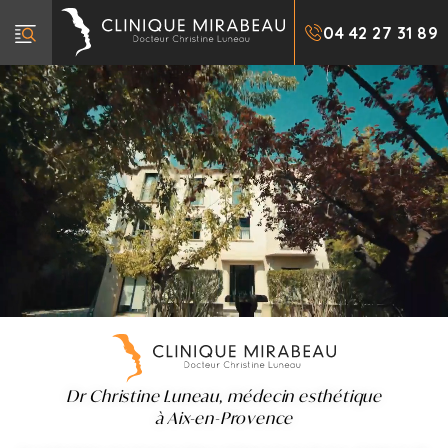
A
04 42 27 31 89
l
l
e
r
d
i
r
e
c
t
e
m
e
n
Dr Christine Luneau, médecin esthétique
t
à Aix-en-Provence
a