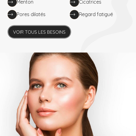
Menton
Cicatrices
Pores dilatés
Regard fatigué
VOIR TOUS LES BESOINS