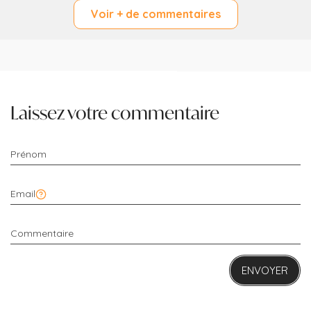
ne s’agit pas d’une
Voir + de commentaires
solution définitive, mais
il permet le plus
souvent une
amélioration très nette
du confort de vie.
Bien cordialement
Laissez votre commentaire
Aurelie
Publié le 25 janvier 2026
RÉPONDRE
Je vais dans cette clinique depuis maintenant deux ans
pour des injections de botox. Je suis ravie tant par
l’accueil, qui est de qualité, que par le travail
exemplaire du docteur Luneau. Elle est à l’écoute de
nos besoins et très professionnelle. On confie notre
visage, ça peut être stressant mais j’y vais sereine. Je
suis toujours contente du résultat. Merci pour votre
travail, à bientôt.
ENVOYER