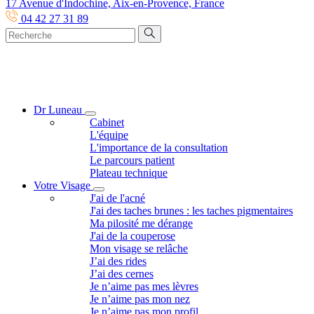
17 Avenue d'Indochine, Aix-en-Provence, France
04 42 27 31 89
Dr Luneau
Cabinet
L'équipe
L'importance de la consultation
Le parcours patient
Plateau technique
Votre Visage
J'ai de l'acné
J'ai des taches brunes : les taches pigmentaires
Ma pilosité me dérange
J'ai de la couperose
Mon visage se relâche
J’ai des rides
J’ai des cernes
Je n’aime pas mes lèvres
Je n’aime pas mon nez
Je n’aime pas mon profil