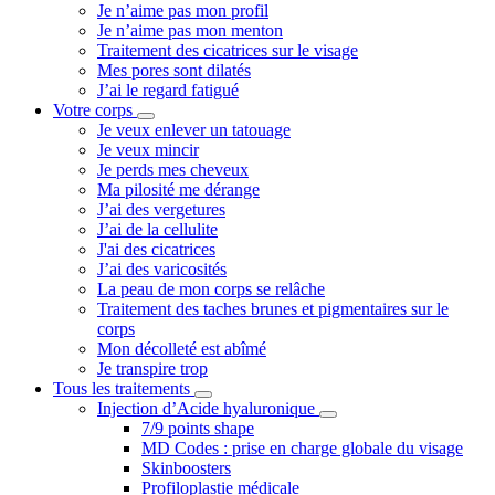
Je n’aime pas mon profil
Je n’aime pas mon menton
Traitement des cicatrices sur le visage
Mes pores sont dilatés
J’ai le regard fatigué
Votre corps
Je veux enlever un tatouage
Je veux mincir
Je perds mes cheveux
Ma pilosité me dérange
J’ai des vergetures
J’ai de la cellulite
J'ai des cicatrices
J’ai des varicosités
La peau de mon corps se relâche
Traitement des taches brunes et pigmentaires sur le
corps
Mon décolleté est abîmé
Je transpire trop
Tous les traitements
Injection d’Acide hyaluronique
7/9 points shape
MD Codes : prise en charge globale du visage
Skinboosters
Profiloplastie médicale