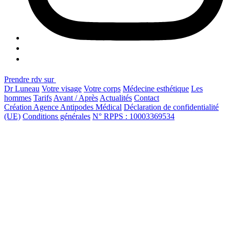
Prendre rdv sur
Dr Luneau
Votre visage
Votre corps
Médecine esthétique
Les
hommes
Tarifs
Avant / Après
Actualités
Contact
Création Agence Antipodes Médical
Déclaration de confidentialité
(UE)
Conditions générales
N° RPPS : 10003369534