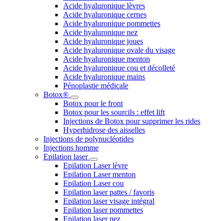
Acide hyaluronique lèvres
Acide hyaluronique cernes
Acide hyaluronique pommettes
Acide hyaluronique nez
Acide hyaluronique joues
Acide hyaluronique ovale du visage
Acide hyaluronique menton
Acide hyaluronique cou et décolleté
Acide hyaluronique mains
Pénoplastie médicale
Botox®
Botox pour le front
Botox pour les sourcils : effet lift
Injections de Botox pour supprimer les rides
Hyperhidrose des aisselles
Injections de polynucléotides
Injections homme
Epilation laser
Epilation Laser lèvre
Epilation Laser menton
Epilation Laser cou
Epilation laser pattes / favoris
Epilation laser visage intégral
Epilation laser pommettes
Epilation laser nez