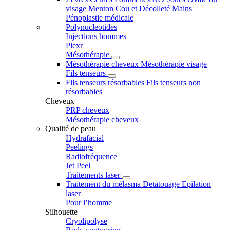
visage
Menton
Cou et Décolleté
Mains
Pénoplastie médicale
Polynucleotides
Injections hommes
Plexr
Mésothérapie
Mésothérapie cheveux
Mésothérapie visage
Fils tenseurs
Fils tenseurs résorbables
Fils tenseurs non
résorbables
Cheveux
PRP cheveux
Mésothérapie cheveux
Qualité de peau
Hydrafacial
Peelings
Radiofréquence
Jet Peel
Traitements laser
Traitement du mélasma
Detatouage
Epilation
laser
Pour l’homme
Silhouette
Cryolipolyse