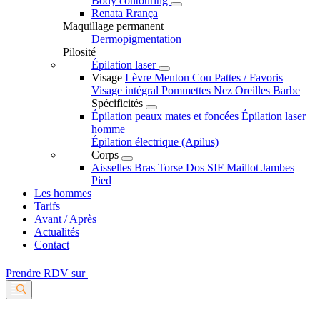
Body contouring
Renata Rrança
Maquillage permanent
Dermopigmentation
Pilosité
Épilation laser
Visage
Lèvre
Menton
Cou
Pattes / Favoris
Visage intégral
Pommettes
Nez
Oreilles
Barbe
Spécificités
Épilation peaux mates et foncées
Épilation laser
homme
Épilation électrique (Apilus)
Corps
Aisselles
Bras
Torse
Dos
SIF
Maillot
Jambes
Pied
Les hommes
Tarifs
Avant / Après
Actualités
Contact
Prendre RDV sur