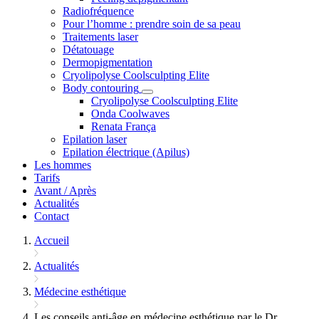
Radiofréquence
Pour l’homme : prendre soin de sa peau
Traitements laser
Détatouage
Dermopigmentation
Cryolipolyse Coolsculpting Elite
Body contouring
Cryolipolyse Coolsculpting Elite
Onda Coolwaves
Renata França
Epilation laser
Epilation électrique (Apilus)
Les hommes
Tarifs
Avant / Après
Actualités
Contact
Accueil
Actualités
Médecine esthétique
Les conseils anti-âge en médecine esthétique par le Dr