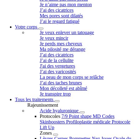
Je n’aime pas mon menton
J’ai des cicatrices
Mes pores sont dilatés
J’ai le regard fatigué
Votre corps
Je veux enlever un tatouage
Je veux mincir
Je perds mes cheveux
Ma pilosité me dérange
J’ai des cicatrices
J’ai de la cellulite
J'ai des vergetures
J’ai des varicosités
La peau de mon corps se relâche
J’ai des taches brunes
Mon décolleté est abîmé
Je transpire trop
Tous les traitements
Rajeunissement
Acide hyaluronique
Protocoles
7/9 Point shape
MD Codes
Skinboosters
Profiloplastie médicale
Protocole
Lift Up
Zones
Lèvres
Cernes
Pommettes
Nez
Joues
Ovale du