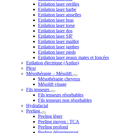
Epilation laser oreilles
Epilation laser barbe
Epilation laser aisselles
Epilation laser bras
Epilation laser torse
Epilation laser dos
Epilation laser SIF
Epilation laser maillot
Epilation laser jambes
Epilation laser pieds
Epilation laser peaux mates et foncées
Epilation électrique (Apilus)
Plexr
Mésothérapie – Mésolift
Mésothérapie cheveux
Mésolift visage
Fils tenseurs
Fils tenseurs résorbables
Fils tenseurs non résorbables
Hydrafacial
Peeling
Peeling léger
Peeling moyen : TCA
Peeling profond
Peeling dépigmentant