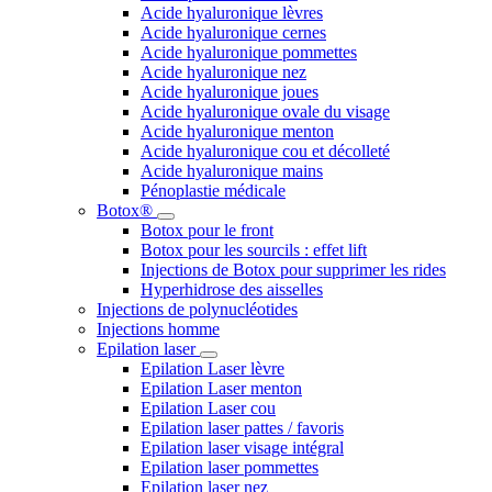
Acide hyaluronique lèvres
Acide hyaluronique cernes
Acide hyaluronique pommettes
Acide hyaluronique nez
Acide hyaluronique joues
Acide hyaluronique ovale du visage
Acide hyaluronique menton
Acide hyaluronique cou et décolleté
Acide hyaluronique mains
Pénoplastie médicale
Botox®
Botox pour le front
Botox pour les sourcils : effet lift
Injections de Botox pour supprimer les rides
Hyperhidrose des aisselles
Injections de polynucléotides
Injections homme
Epilation laser
Epilation Laser lèvre
Epilation Laser menton
Epilation Laser cou
Epilation laser pattes / favoris
Epilation laser visage intégral
Epilation laser pommettes
Epilation laser nez