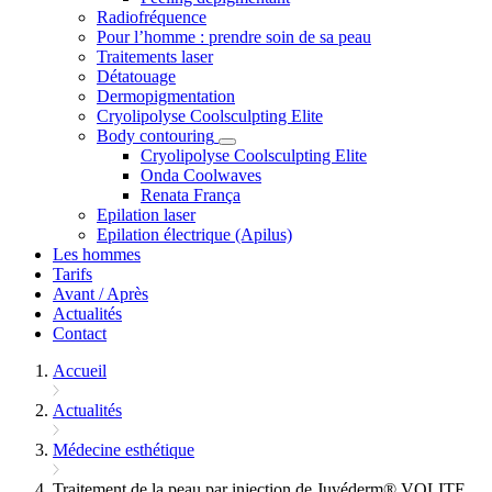
Radiofréquence
Pour l’homme : prendre soin de sa peau
Traitements laser
Détatouage
Dermopigmentation
Cryolipolyse Coolsculpting Elite
Body contouring
Cryolipolyse Coolsculpting Elite
Onda Coolwaves
Renata França
Epilation laser
Epilation électrique (Apilus)
Les hommes
Tarifs
Avant / Après
Actualités
Contact
Accueil
Actualités
Médecine esthétique
Traitement de la peau par injection de Juvéderm® VOLITE