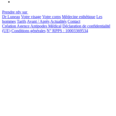
Prendre rdv sur
Dr Luneau
Votre visage
Votre corps
Médecine esthétique
Les
hommes
Tarifs
Avant / Après
Actualités
Contact
Création Agence Antipodes Médical
Déclaration de confidentialité
(UE)
Conditions générales
N° RPPS : 10003369534