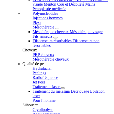
visage
Menton
Cou et Décolleté
Mains
Pénoplastie médicale
Polynucleotides
Injections hommes
Plexr
Mésothérapie
Mésothérapie cheveux
Mésothérapie visage
Fils tenseurs
Fils tenseurs résorbables
Fils tenseurs non
résorbables
Cheveux
PRP cheveux
Mésothérapie cheveux
Qualité de peau
Hydrafacial
Peelings
Radiofréquence
Jet Peel
Traitements laser
Traitement du mélasma
Detatouage
Epilation
laser
Pour l’homme
Silhouette
Cryolipolyse