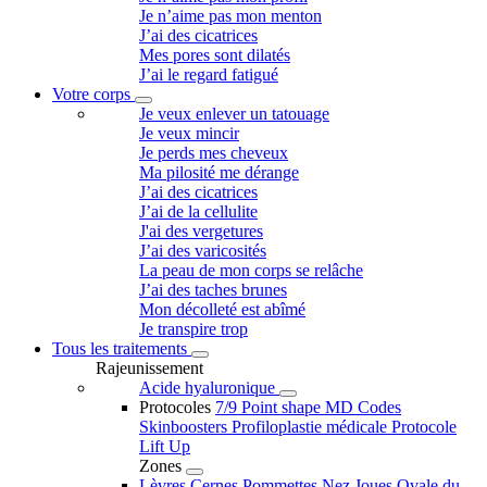
Je n’aime pas mon menton
J’ai des cicatrices
Mes pores sont dilatés
J’ai le regard fatigué
Votre corps
Je veux enlever un tatouage
Je veux mincir
Je perds mes cheveux
Ma pilosité me dérange
J’ai des cicatrices
J’ai de la cellulite
J'ai des vergetures
J’ai des varicosités
La peau de mon corps se relâche
J’ai des taches brunes
Mon décolleté est abîmé
Je transpire trop
Tous les traitements
Rajeunissement
Acide hyaluronique
Protocoles
7/9 Point shape
MD Codes
Skinboosters
Profiloplastie médicale
Protocole
Lift Up
Zones
Lèvres
Cernes
Pommettes
Nez
Joues
Ovale du