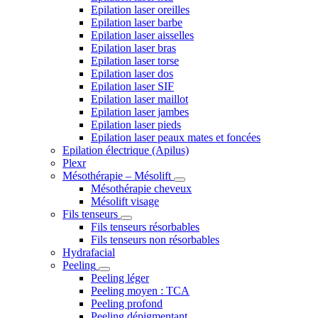
Epilation laser oreilles
Epilation laser barbe
Epilation laser aisselles
Epilation laser bras
Epilation laser torse
Epilation laser dos
Epilation laser SIF
Epilation laser maillot
Epilation laser jambes
Epilation laser pieds
Epilation laser peaux mates et foncées
Epilation électrique (Apilus)
Plexr
Mésothérapie – Mésolift
Mésothérapie cheveux
Mésolift visage
Fils tenseurs
Fils tenseurs résorbables
Fils tenseurs non résorbables
Hydrafacial
Peeling
Peeling léger
Peeling moyen : TCA
Peeling profond
Peeling dépigmentant