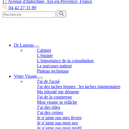
17 Avenue d'Indochine, Aix-en-Provence, France
04 42 27 31 89
Dr Luneau
Cabinet
L'équipe
L'importance de la consultation
Le parcours patient
Plateau technique
Votre Visage
J'ai de l'acné
J'ai des taches brunes : les taches pigmentaires
Ma pilosité me dérange
J'ai de la couperose
Mon visage se relâche
J’ai des rides
J’ai des cernes
Je n’aime pas mes lèvres
Je n’aime pas mon nez
Je n’aime pas mon profil