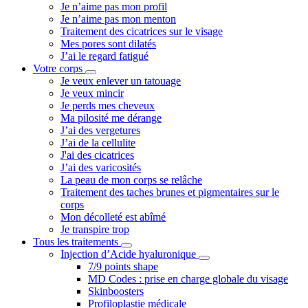
Je n’aime pas mon profil
Je n’aime pas mon menton
Traitement des cicatrices sur le visage
Mes pores sont dilatés
J’ai le regard fatigué
Votre corps
Je veux enlever un tatouage
Je veux mincir
Je perds mes cheveux
Ma pilosité me dérange
J’ai des vergetures
J’ai de la cellulite
J'ai des cicatrices
J’ai des varicosités
La peau de mon corps se relâche
Traitement des taches brunes et pigmentaires sur le
corps
Mon décolleté est abîmé
Je transpire trop
Tous les traitements
Injection d’Acide hyaluronique
7/9 points shape
MD Codes : prise en charge globale du visage
Skinboosters
Profiloplastie médicale