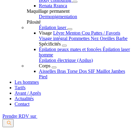
Body contouring
Renata Rrança
Maquillage permanent
Dermopigmentation
Pilosité
Épilation laser
Visage
Lèvre
Menton
Cou
Pattes / Favoris
Visage intégral
Pommettes
Nez
Oreilles
Barbe
Spécificités
Épilation peaux mates et foncées
Épilation laser
homme
Épilation électrique (Apilus)
Corps
Aisselles
Bras
Torse
Dos
SIF
Maillot
Jambes
Pied
Les hommes
Tarifs
Avant / Après
Actualités
Contact
Prendre RDV sur